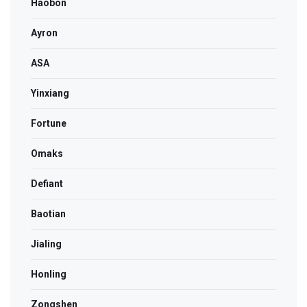
Haobon
Ayron
ASA
Yinxiang
Fortune
Omaks
Defiant
Baotian
Jialing
Honling
Zongshen