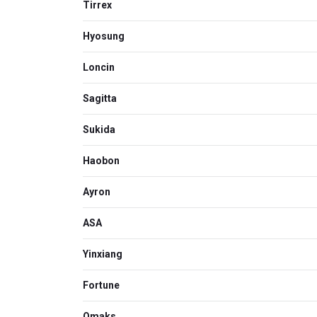
Tirrex
Hyosung
Loncin
Sagitta
Sukida
Haobon
Ayron
ASA
Yinxiang
Fortune
Omaks