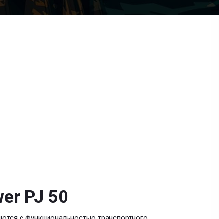
er PJ 50
яются с функциональностью транспортного