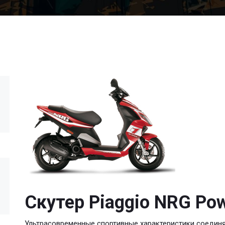
Скутер Piaggio NRG Pow
Ультрасовременные спортивные характеристики соедин