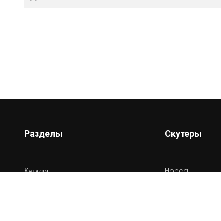
Разделы
Скутеры
Каталог
Honda
Новости
Yamaha
Сервисы
Suziki
Информация
Vespa