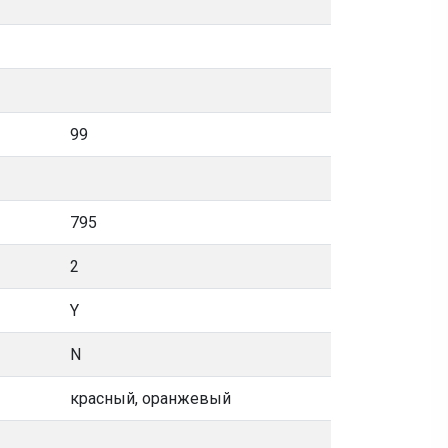
99
795
2
Y
N
красный, оранжевый