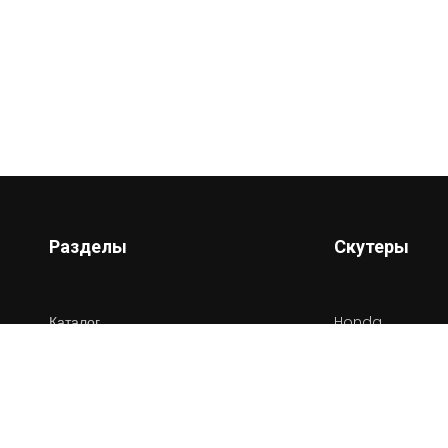
Разделы
Скутеры
Каталог
Honda
Новости
Yamaha
Сервисы
Suziki
Информация
Vespa
Контакты
Весь каталог