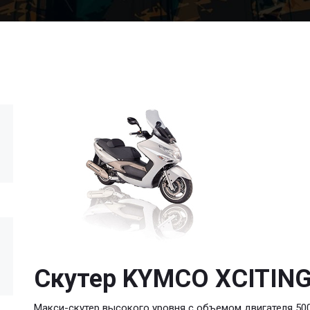
Скутер KYMCO XCITING
Макси-скутер высокого уровня с объемом двигателя 500