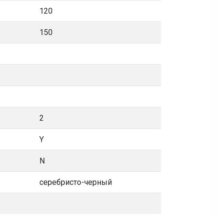
120
150
2
Y
N
серебристо-черный