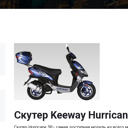
Скутер Keeway Hurrican
Скутер Hurricane 50– самая доступная модель из вcего 