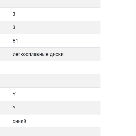
3
3
81
легкосплавные диски
Y
Y
синий