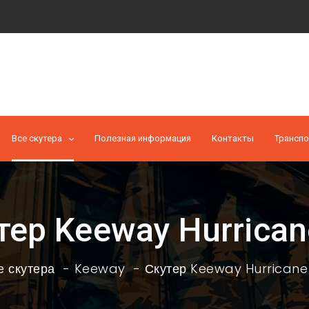
Все скутера
Полезная информация
Контакты
Транспо
тер Keeway Hurrican
е скутера
Keeway
Скутер Keeway Hurricane