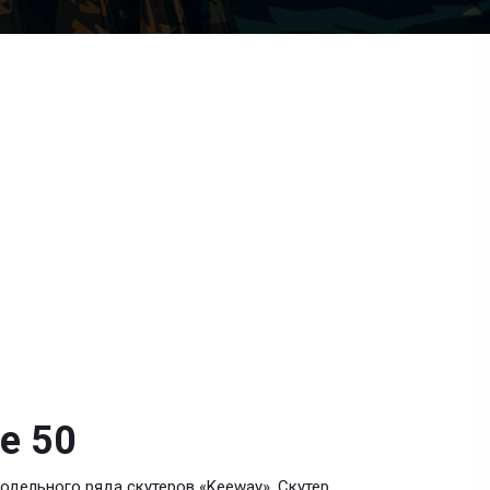
e 50
модельного ряда скутеров «Keeway». Скутер