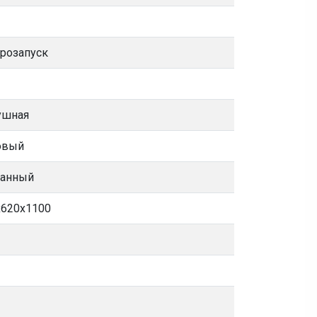
розапуск
ушная
овый
банный
х620х1100