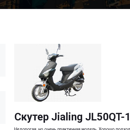
Скутер Jialing JL50QT-
Недорогая, но очень практичная модель. Хорошо подход