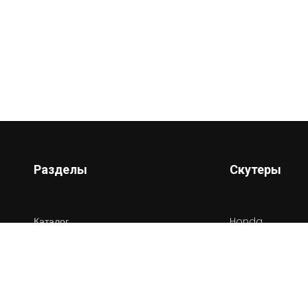
Разделы
Скутеры
Каталог
Honda
Новости
Yamaha
Сервисы
Suziki
Информация
Vespa
Контакты
Весь каталог