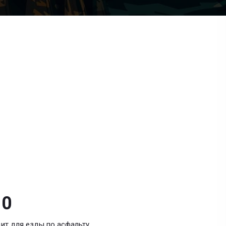
10
ит для езды по асфальту.