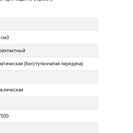
 см3
рехтактный
атическая (бесступенчатая передача)
авлическая
 7500