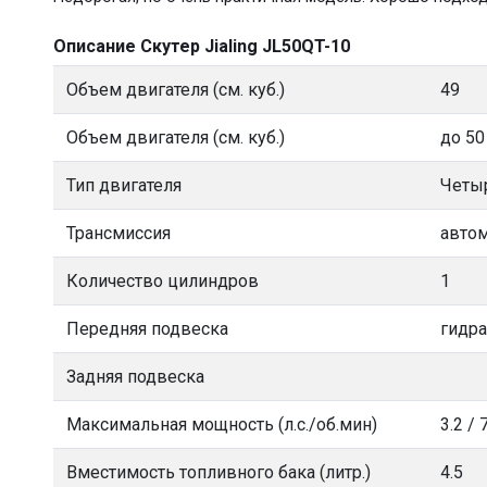
Описание Скутер Jialing JL50QT-10
Объем двигателя (см. куб.)
49
Объем двигателя (см. куб.)
до 50
Тип двигателя
Четы
Трансмиссия
автом
Количество цилиндров
1
Передняя подвеска
гидр
Задняя подвеска
Максимальная мощность (л.с./об.мин)
3.2 /
Вместимость топливного бака (литр.)
4.5