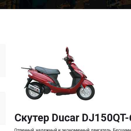
Скутер Ducar DJ150QT-
Отличный, надежный и экономичный двигатель. Бесшумн