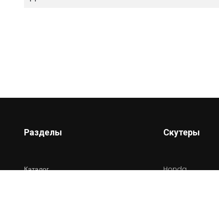
Разделы
Скутеры
Каталог
Honda
Новости
Yamaha
Сервисы
Suziki
Информация
Vespa