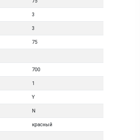
75
3
3
75
700
1
Y
N
красный