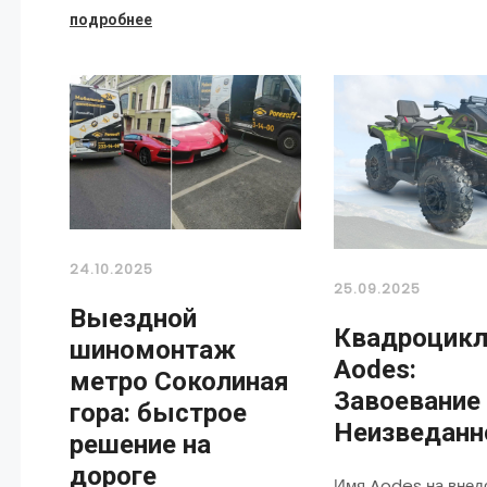
подробнее
24.10.2025
25.09.2025
Выездной
Квадроцик
шиномонтаж
Aodes:
метро Соколиная
Завоевание
гора: быстрое
Неизведанн
решение на
дороге
Имя Aodes на внед