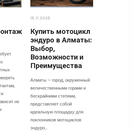
15.11.2025
онтаж
Купить мотоцикл
эндуро в Алматы:
Выбор,
ебует
Возможности и
го
Преимущества
ытных
оверять
Алматы – город, окруженный
тантам,
величественными горами и
ти
бескрайними степями,
ависит не
представляет собой
и
идеальную площадку для
поклонников мотоциклов
эндуро…