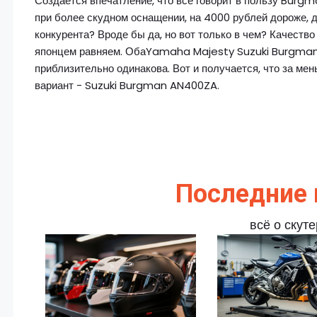
Создается впечатление, что все говорит в пользу Burg
при более скудном оснащении, на 4000 рублей дороже, 
конкурента? Вроде бы да, но вот только в чем? Качество
японцем равняем. ОбаYamaha Majesty Suzuki Burgman
приблизительно одинакова. Вот и получается, что за ме
вариант - Suzuki Burgman AN400ZA.
Последние 
всё о скут