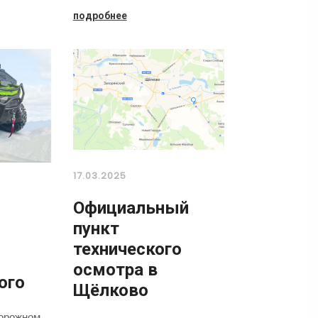
подробнее
17.03.2025
Официальный
л
пункт
технического
осмотра в
ого
Щёлково
орожном