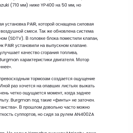
zuki (710 мм) ниже YP400 на 50 мм, но
я установка PAIR, которой оснащена силовая
-воздушной смеси. Так же обновлена система
ом (SDTV). В головке блока поместили клапан,
ик PAIR установили на выпускном клапане.
улучшает качество сгорания топлива,
Burgman характеристики двигателя. Мотор
ннее».
я превосходным тормозам создается ощущение
 Иной раз хочется на опавших листьях выжать
чень четко ощущается момент, когда заднее
льту. Burgman под такие «финты» не заточен.
ганства». В прошлом довольно часто можно
ткость суппортов, но сидя за рулем AN400ZA