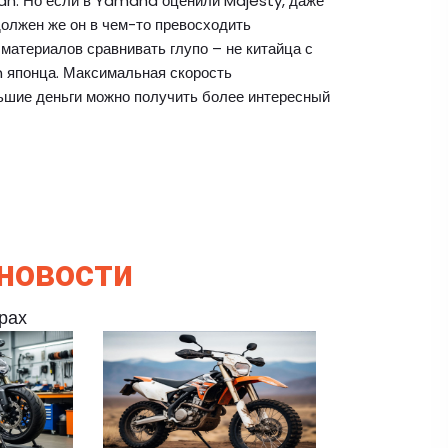
man. Но если в Yamaha оценили Majesty, даже
должен же он в чем-то превосходить
 материалов сравнивать глупо – не китайца с
 японца. Максимальная скорость
ньшие деньги можно получить более интересный
новости
ерах