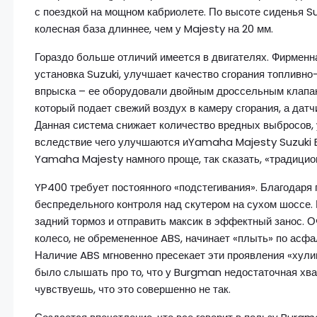
с поездкой на мощном кабриолете. По высоте сиденья Su
колесная база длиннее, чем у Majesty на 20 мм.
Гораздо больше отличий имеется в двигателях. Фирменна
установка Suzuki, улучшает качество сгорания топливно
впрыска – ее оборудовали двойным дроссельным клапан
который подает свежий воздух в камеру сгорания, а датч
Данная система снижает количество вредных выбросов, 
вследствие чего улучшаются иYamaha Majesty Suzuki 
Yamaha Majesty намного проще, так сказать, «традицио
YP400 требует постоянного «подстегивания». Благодар
беспредельного контроля над скутером на сухом шоссе.
задний тормоз и отправить максик в эффектный занос. О
колесо, не обремененное ABS, начинает «плыть» по асфа
Наличие ABS мгновенно пресекает эти проявления «хули
было слышать про то, что у Burgman недостаточная хва
чувствуешь, что это совершенно не так.