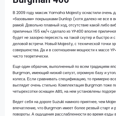
В 2009 году максик Yamaha Majesty оснастили очень д
«базовыми» покрышками Dunlop (хотя далеко не все в во
рамой. Довольно плавный ход, отсутствие какой либо ви
приличных 155 км/ч сделало из YP400 вполне приличного
будет не зазорно пересесть на такой скутер и быстро и
деловой встречи. Новый Majesty, с технической точки з
совершенства. Да и в соотношении мощности к массе YP
чисто теоретически.
Еще один образчик, выполненный по всем традициям япо
Burgman, имеющий низкий силуэт, огромную базу и уто
колеса. Если сравнивать спецификацию, то примерно все
выглядит очень стильно. Комплектация Burgman тоже по
четырехсотки оснащен ABS, на нем установлены подогрев
Ведет себя на дороге Suzuki намного приятнее, чем Maj
впечатление, что Burgman имеет более резвый старт и 
повороты. А ощущения расслабленности во время езды в