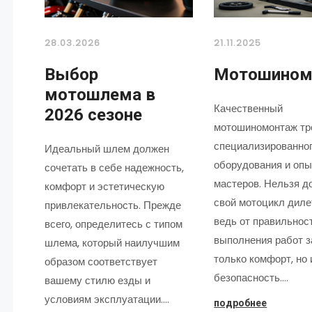
28.03.2026
21.11.2025
Выбор
Мотошином
мотошлема в
Качественный
2026 сезоне
мотошиномонтаж тр
специализированно
Идеальный шлем должен
оборудования и оп
сочетать в себе надежность,
мастеров. Нельзя д
комфорт и эстетическую
свой мотоцикл диле
привлекательность. Прежде
ведь от правильнос
всего, определитесь с типом
выполнения работ з
шлема, который наилучшим
только комфорт, но 
образом соответствует
безопасность.…
вашему стилю езды и
условиям эксплуатации.…
подробнее