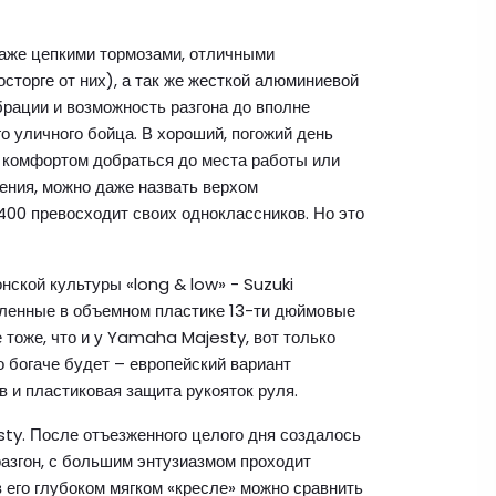
аже цепкими тормозами, отличными
сторге от них), а так же жесткой алюминиевой
брации и возможность разгона до вполне
 уличного бойца. В хороший, погожий день
 с комфортом добраться до места работы или
рения, можно даже назвать верхом
400 превосходит своих одноклассников. Но это
нской культуры «long & low» - Suzuki
пленные в объемном пластике 13-ти дюймовые
 тоже, что и у Yamaha Majesty, вот только
 богаче будет – европейский вариант
 и пластиковая защита рукояток руля.
esty. После отъезженного целого дня создалось
разгон, с большим энтузиазмом проходит
 его глубоком мягком «кресле» можно сравнить