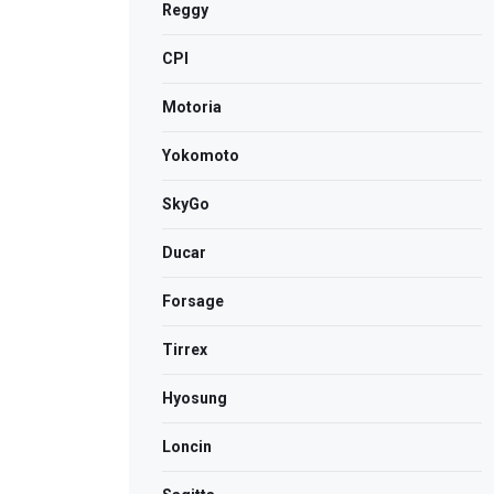
Reggy
CPI
Motoria
Yokomoto
SkyGo
Ducar
Forsage
Tirrex
Hyosung
Loncin