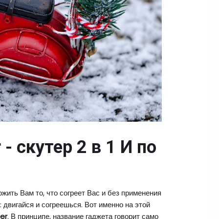
 - скутер 2 в 1 И по
жить Вам то, что согреет Вас и без применения
 двигайся и согреешься. Вот именно на этой
er
. В принципе, название гаджета говорит само