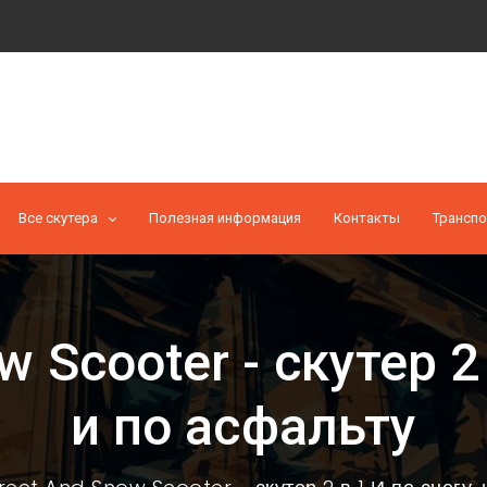
Все скутера
Полезная информация
Контакты
Транспо
w Scooter - скутер 2 
и по асфальту