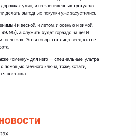
 дорожках улиц, и на заснеженных тротуарах.
ли делать выгодные покупки уже засуетились
енимый и весной, и летом, и осенью и зимой.
99, 95), а служить будет гораздо чаще! И
м на лыжах. Это я говорю от лица всех, кто не
орта
также «сменку» для него — специальные, ультра
с помощью гаечного ключа, тоже, кстати,
а я покатила…
новости
ерах