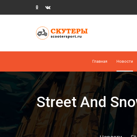
Главная
Новости
Street And Sno