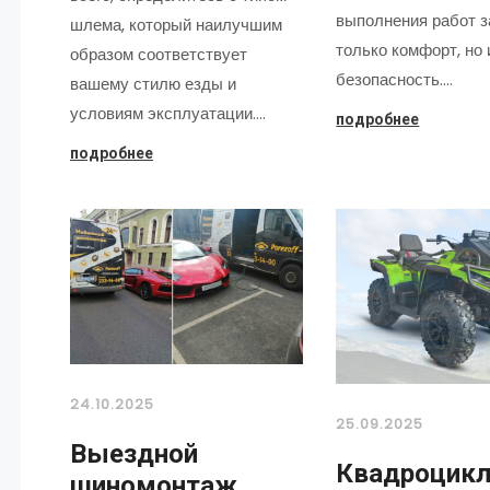
выполнения работ з
шлема, который наилучшим
только комфорт, но 
образом соответствует
безопасность.…
вашему стилю езды и
условиям эксплуатации.…
подробнее
подробнее
24.10.2025
25.09.2025
Выездной
Квадроцик
шиномонтаж