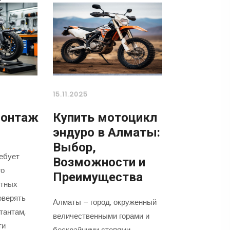
15.11.2025
онтаж
Купить мотоцикл
эндуро в Алматы:
Выбор,
ебует
Возможности и
го
Преимущества
ытных
оверять
Алматы – город, окруженный
тантам,
величественными горами и
ти
бескрайними степями,