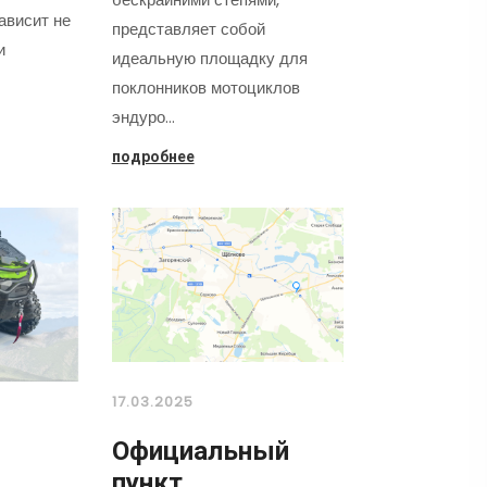
ависит не
представляет собой
и
идеальную площадку для
поклонников мотоциклов
эндуро…
подробнее
17.03.2025
Официальный
л
пункт