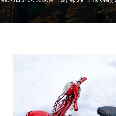
reet And Snow Scooter - скутер 2 в 1 И по снегу,