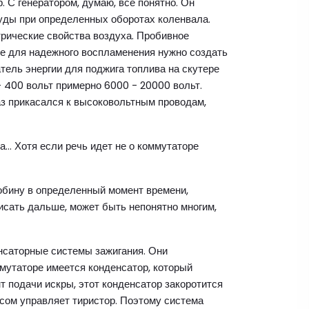
. С генератором, думаю, все понятно. Он
ды при определенных оборотах коленвала.
трические свойства воздуха. Пробивное
же для надежного воспламенения нужно создать
тель энергии для поджига топлива на скутере
- 400 вольт примерно 6000 - 20000 вольт.
раз прикасался к высоковольтным проводам,
а… Хотя если речь идет не о коммутаторе
бобину в определенный момент времени,
исать дальше, может быть непонятно многим,
енсаторные системы зажигания. Они
ммутаторе имеется конденсатор, который
т подачи искры, этот конденсатор закоротится
ссом управляет тиристор. Поэтому система