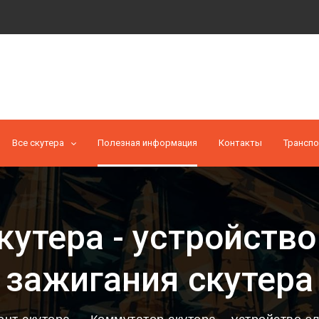
Все скутера
Полезная информация
Контакты
Транспо
кутера - устройство
зажигания скутера