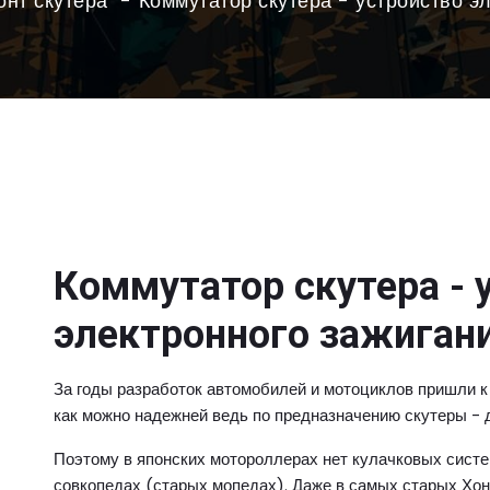
онт скутера
Коммутатор скутера - устройство э
Коммутатор скутера - 
электронного зажигани
За годы разработок автомобилей и мотоциклов пришли к
как можно надежней ведь по предназначению скутеры -
Поэтому в японских мотороллерах нет кулачковых систе
совкопедах (старых мопедах). Даже в самых старых Хон