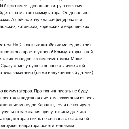
uki Sepia имеет довольно хитрую систему
йдете схем этого коммутатора. Он довольно
озже. А сейчас хочу классифицировать и
онских, китайских, корейских и европейских
истем. На 2-тактных китайских мопедах стоит
жности она просто ужасна! Коммутаторы в ней
ти таких мопедов с этим симптомом. Может
. Сразу отмечу существенное отличие этой
атчика зажигания (он же индукционный датчик).
 коммутаторов. Про тюнинг писать не буду,
 простая и надежная система зажигания из всех
зажигание мопедов Карпаты, если не копирует
 сузучьего зажигания присутствием датчика
торе, которая никак не связана с остальной
ерегрузке генератора осветительными