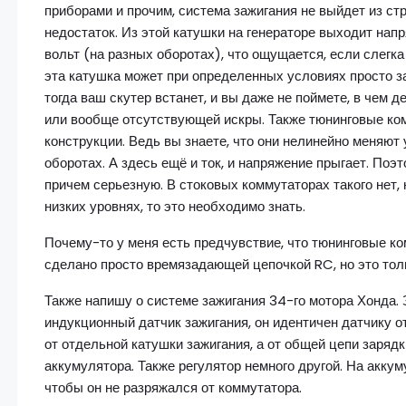
приборами и прочим, система зажигания не выйдет из ст
недостаток. Из этой катушки на генераторе выходит на
вольт (на разных оборотах), что ощущается, если слегка
эта катушка может при определенных условиях просто за
тогда ваш скутер встанет, и вы даже не поймете, в чем д
или вообще отсутствующей искры. Также тюнинговые ко
конструкции. Ведь вы знаете, что они нелинейно меняют
оборотах. А здесь ещё и ток, и напряжение прыгает. По
причем серьезную. В стоковых коммутаторах такого нет, 
низких уровнях, то это необходимо знать.
Почему-то у меня есть предчувствие, что тюнинговые к
сделано просто времязадающей цепочкой RC, но это тол
Также напишу о системе зажигания 34-го мотора Хонда. 
индукционный датчик зажигания, он идентичен датчику от
от отдельной катушки зажигания, а от общей цепи зарядки
аккумулятора. Также регулятор немного другой. На аккум
чтобы он не разряжался от коммутатора.