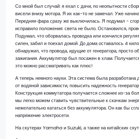
Со мной был случай: я ехал с дачи, по неопытности сбор
висели внизу мотора. Я их как-то не замечал. Уже начина
Передняя фара сразу же выключилась. Я подумал - сго
исправило положения: света не было. Остановился, пров
Подумал, что оборвалась проводка или кончился регулято
силен, забил и поехал домой. До дома оставалось 4 кило
обнаружил, что провода, идущие от генератора, просто 
зажигания. Аккумулятор был посажен в хлам. Получается,
это можно рассматривать как плюс!
А теперь немного науки. Эта система была разработана 
от водяной зависимости, повысить надежность генератор
Конструкция коммутатора получается сложнее из-за боле
мы легко можем ставить чувствительные к скачкам энерг
нежелательно кататься без аккумулятора. Он как бы сг
напряжение электросети.
На скутерах Yamaha и Suzuki, а также на китайских ску