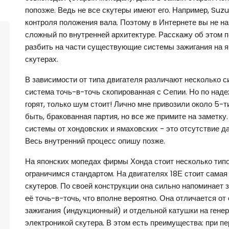
попозже. Ведь не все скутеры имеют его. Например, Suz
контроля положения вала. Поэтому в Интернете вы не на
сложный по внутренней архитектуре. Расскажу об этом п
разбить на части существующие системы зажигания на яп
скутерах.
В зависимости от типа двигателя различают несколько с
система точь-в-точь скопированная с Cепии. Но по наде
горят, только шум стоит! Лично мне привозили около 5-
быть, бракованная партия, но все же примите на заметку
системы от хондовских и ямаховских - это отсутствие д
Весь внутренний процесс опишу позже.
На японских мопедах фирмы Хонда стоит несколько типов
ограничимся стандартом. На двигателях 18Е стоит самая
скутеров. По своей конструкции она сильно напоминает 
её точь-в-точь, что вполне вероятно. Она отличается от
зажигания (индукционный) и отдельной катушки на генера
электроникой скутера. В этом есть преимущества: при п