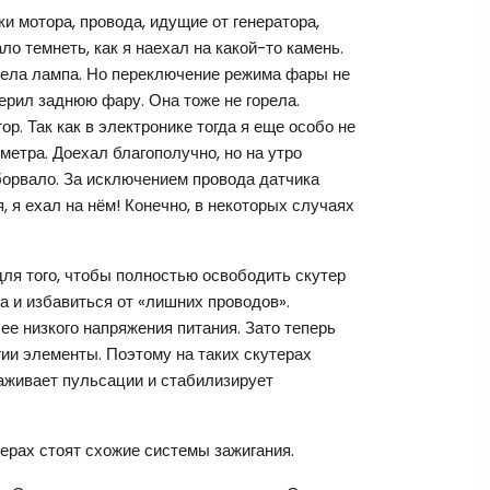
ки мотора, провода, идущие от генератора,
ло темнеть, как я наехал на какой-то камень.
рела лампа. Но переключение режима фары не
ерил заднюю фару. Она тоже не горела.
р. Так как в электронике тогда я еще особо не
метра. Доехал благополучно, но на утро
оборвало. За исключением провода датчика
 я ехал на нём! Конечно, в некоторых случаях
для того, чтобы полностью освободить скутер
а и избавиться от «лишних проводов».
е низкого напряжения питания. Зато теперь
ии элементы. Поэтому на таких скутерах
лаживает пульсации и стабилизирует
терах стоят схожие системы зажигания.