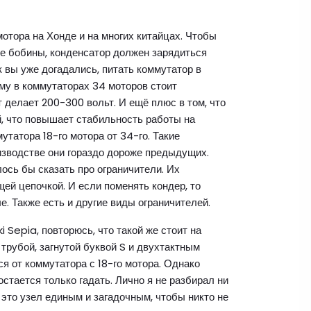
отора на Хонде и на многих китайцах. Чтобы
де бобины, конденсатор должен зарядиться
к вы уже догадались, питать коммутатор в
у в коммутаторах 34 моторов стоит
 делает 200-300 вольт. И ещё плюс в том, что
, что повышает стабильность работы на
утатора 18-го мотора от 34-го. Такие
оизводстве они гораздо дороже предыдущих.
лось бы сказать про ограничители. Их
й цепочкой. И если поменять кондер, то
е. Также есть и другие виды ограничителей.
 Sepia, повторюсь, что такой же стоит на
 трубой, загнутой буквой S и двухтактным
я от коммутатора с 18-го мотора. Однако
остается только гадать. Лично я не разбирал ни
это узел единым и загадочным, чтобы никто не