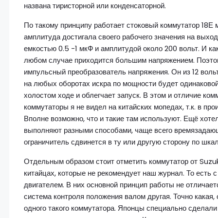
названа тиристорной или конденсаторной.
По такому принципу работает стоковый коммутатор 18Е м
амплитуда достигала своего рабочего значения на выхо
емкостью 0.5 -1 мкФ и амплитудой около 200 вольт. И ка
любом случае приходится большим напряжением. Поэтом
импульсный преобразователь напряжения. Он из 12 вольт
на любых оборотах искра по мощности будет одинаковой
холостом ходе и облегчает запуск. В этом и отличие комм
коммутаторы я не видел на китайских мопедах, т.к. в пр
Вполне возможно, что и такие там используют. Ещё хоте
выполняют разными способами, чаще всего времязадающе
ограничитель сдвинется в ту или другую сторону по шкал
Отдельным образом стоит отметить коммутатор от Suzuki
китайцах, которые не рекомендует наш журнал. То есть с
двигателем. В них основной принцип работы не отличаетс
система контроля положения валом другая. Точно какая, 
одного такого коммутатора. Японцы специально сделали 