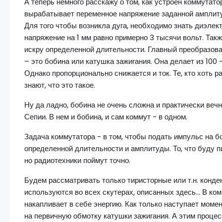
А теперь немного расскажу о том, как устроен коммутатор
вырабатывает переменное напряжение заданной амплиту
Для того чтобы возникла дуга, необходимо знать диэлек
напряжение на 1 мм равно примерно 3 тысячи вольт. Так
искру определенной длительности. Главный преобразова
– это бобина или катушка зажигания. Она делает из 100 
Однако пропорционально снижается и ток. Те, кто хоть 
знают, что это такое.
Ну да ладно, бобина не очень сложна и практически вечн
Сепии. В нем и бобина, и сам коммут - в одном.
Задача коммутатора - в том, чтобы подать импульс на 
определенной длительности и амплитуды. То, что буду п
но радиотехники поймут точно.
Будем рассматривать только тиристорные или т.н. конд
используются во всех скутерах, описанных здесь… В ко
накапливает в себе энергию. Как только наступает момен
на первичную обмотку катушки зажигания. А этим проце